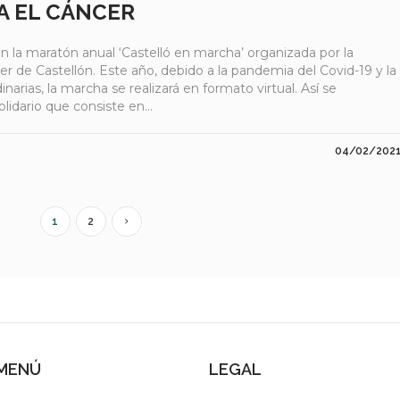
A EL CÁNCER
 la maratón anual ‘Castelló en marcha’ organizada por la
r de Castellón. Este año, debido a la pandemia del Covid-19 y la
narias, la marcha se realizará en formato virtual. Así se
idario que consiste en...
04/02/202
1
2
MENÚ
LEGAL