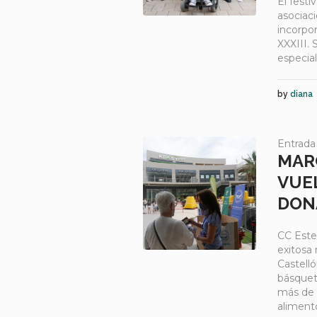
El festi
asociaci
incorpo
XXXIII. 
especial 
by
diana
Entrada
MAR
VUE
DON
CC Este
exitosa
Castelló
básquet 
más de 
alimento