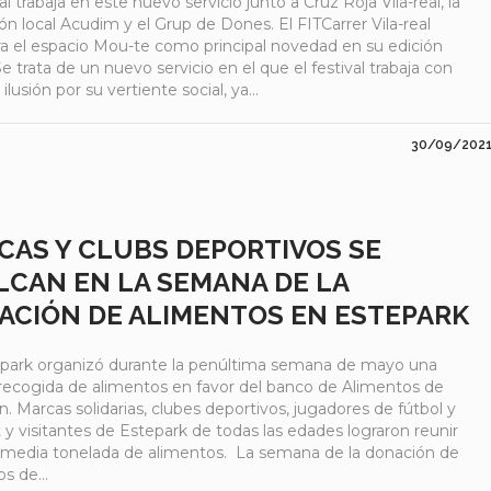
val trabaja en este nuevo servicio junto a Cruz Roja Vila-real, la
ón local Acudim y el Grup de Dones. El FITCarrer Vila-real
ra el espacio Mou-te como principal novedad en su edición
Se trata de un nuevo servicio en el que el festival trabaja con
ilusión por su vertiente social, ya...
30/09/202
CAS Y CLUBS DEPORTIVOS SE
LCAN EN LA SEMANA DE LA
ACIÓN DE ALIMENTOS EN ESTEPARK
park organizó durante la penúltima semana de mayo una
 recogida de alimentos en favor del banco de Alimentos de
n. Marcas solidarias, clubes deportivos, jugadores de fútbol y
y visitantes de Estepark de todas las edades lograron reunir
media tonelada de alimentos. La semana de la donación de
s de...