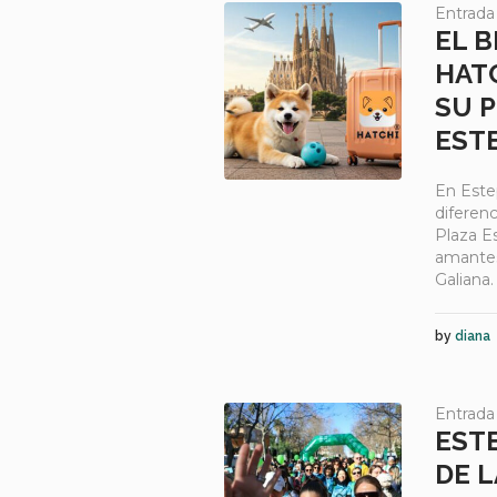
Entrada
EL 
HATC
SU 
EST
En Este
diferenc
Plaza E
amantes 
Galiana
by
diana
Entrada
ESTE
DE 