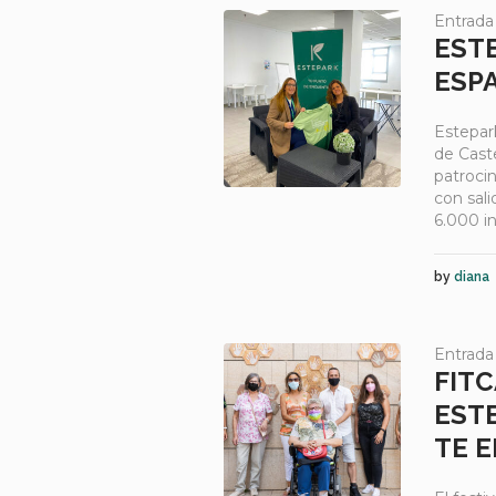
Entrada
EST
ESP
Estepar
de Cast
patrocin
con sali
6.000 in
by
diana
Entrada
FIT
EST
TE E