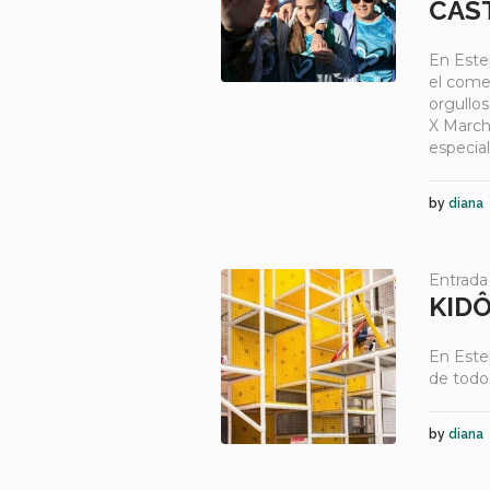
CAST
En Este
el come
orgullo
X March
especial
by
diana
Entrada
KID
En Estep
de todo
by
diana