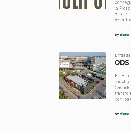
consegu
la Plaza
de divu
disfruta
by
diana
Entrada
ODS
En Este
mucho m
Castell
transfo
con los 
by
diana