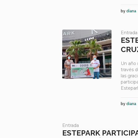
by
diana
Entrada
EST
CRUZ
Un año 
través 
las gra
partici
Estepar
by
diana
Entrada
ESTEPARK PARTICIP