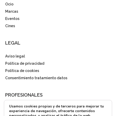
Ocio
Marcas
Eventos
Cines
LEGAL
Aviso legal
Política de privacidad
Política de cookies
Consentimiento tratamiento datos
PROFESIONALES
Usamos cookies propias y de terceros para mejorar tu
¿Quieres alquilar?
experiencia de navegación, ofrecerte contenidos
personalizados, y analizar el tráfico de la web.
Prensa