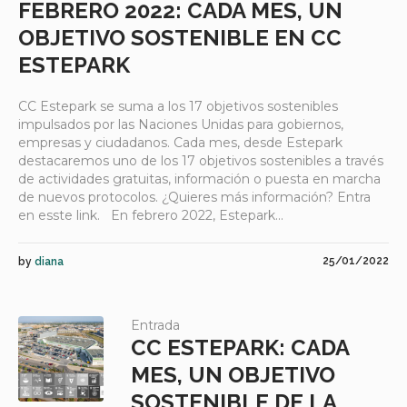
FEBRERO 2022: CADA MES, UN
OBJETIVO SOSTENIBLE EN CC
ESTEPARK
CC Estepark se suma a los 17 objetivos sostenibles
impulsados por las Naciones Unidas para gobiernos,
empresas y ciudadanos. Cada mes, desde Estepark
destacaremos uno de los 17 objetivos sostenibles a través
de actividades gratuitas, información o puesta en marcha
de nuevos protocolos. ¿Quieres más información? Entra
en esste link. En febrero 2022, Estepark...
25/01/2022
by
diana
Entrada
CC ESTEPARK: CADA
MES, UN OBJETIVO
SOSTENIBLE DE LA