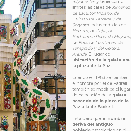
adyacentes
y tenía como
límites las calles de
Ximénez,
de Escultor Viciano, de
Guitarrista Tárrega y de
Sagasta
, incluyendo los de
Herrero, de Cajal, de
Bartolomé Reus, de Moyano,
de Fola, de Luis Vices, de
Temprado y del General
Aranda
. El lugar de
ubicación de la gaiata era
la plaza de la Paz.
Cuando en 1983 se cambia
el nombre por el de Fadrell
también se modifica el lugar
de colocación de la
gaiata,
pasando de la plaza de la
Paz a la de Fadrell.
Está claro que
el nombre
deriva del antiguo
poblado
establecido en el