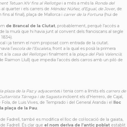
ent Tetuan XIV fins al Rellotge
i a més a més la
Ronda del
 al quarter i els carrers de
Méndez Núñez, d’Egual, de Jover
, de
fins al final), plaça de Mallorca i
carrer de la Fortuna
(hui de
 nom
de Brancal de la Ciutat
, probablement, perquè l’accés a
 de la murà que hi havia junt al convent dels franciscans al segle
 1834).
ncal i ja tenim el nom proposat com entrada de la ciutat.
avia l’
escola de l’Escaleta
, front a la qual es posà la primera
nt a la
casa del Rellotge
i finalment a la
plaça del País Valencià
;
de Raimon Llull) que impedia l’accés dels carros amb un piló de
la plaza de la Paz y adyacente
s i tenia com a límits els
carrers de
Guitarrista Tárrega i de Sagasta
incloent els d’Herrero, de Cajal,
ola, de Luis Vives, de Temprado i del General Aranda i el
lloc
la plaça de la Pau
.
 Fadrell, també es modifica el lloc de col·locació de la gaiata,
 de Fadrell. És clar que
el nom deriva de l’antic poblat
establit