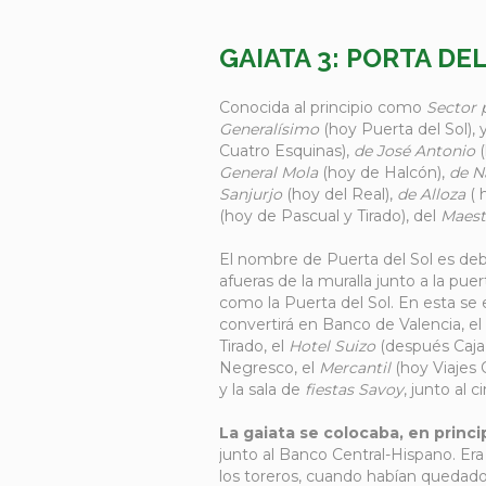
GAIATA 3: PORTA DE
Conocida al principio como
Sector 
Generalísimo
(hoy Puerta del Sol), 
Cuatro Esquinas),
de José Antonio
(
General Mola
(hoy de Halcón),
de N
Sanjurjo
(hoy del Real),
de Alloza
( 
(hoy de Pascual y Tirado), del
Maest
El nombre de Puerta del Sol es debi
afueras de la muralla junto a la pue
como la Puerta del Sol. En esta se
convertirá en Banco de Valencia, el 
Tirado, el
Hotel Suizo
(después Caja 
Negresco, el
Mercantil
(hoy Viajes 
y la sala de
fiestas Savoy
, junto al c
La gaiata se colocaba, en princi
junto al Banco Central-Hispano. Era
los toreros, cuando habían quedado