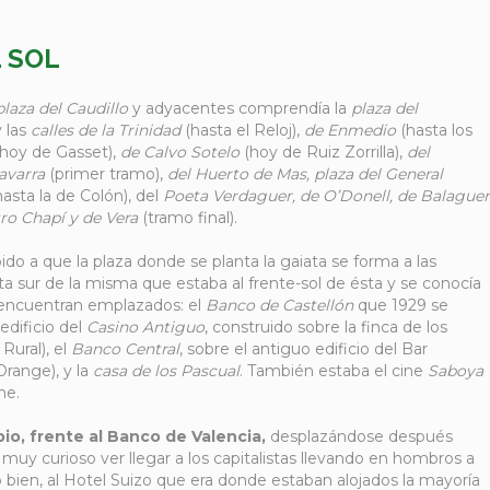
L SOL
plaza del Caudillo
y adyacentes comprendía la
plaza del
y las
calles de la Trinidad
(hasta el Reloj),
de Enmedio
(hasta los
hoy de Gasset),
de Calvo Sotelo
(hoy de Ruiz Zorrilla),
del
avarra
(primer tramo),
del Huerto de Mas, plaza del General
hasta la de Colón), del
Poeta Verdaguer, de O’Donell, de Balaguer
ro Chapí y de Vera
(tramo final).
do a que la plaza donde se planta la gaiata se forma a las
rta sur de la misma que estaba al frente-sol de ésta y se conocía
 encuentran emplazados: el
Banco de Castellón
que 1929 se
edificio del
Casino Antiguo
, construido sobre la finca de los
Rural), el
Banco Central
, sobre el antiguo edificio del Bar
Orange), y la
casa de los Pascual
. También estaba el cine
Saboya
ine.
pio, frente al Banco de Valencia,
desplazándose después
 muy curioso ver llegar a los capitalistas llevando en hombros a
 bien, al Hotel Suizo que era donde estaban alojados la mayoría