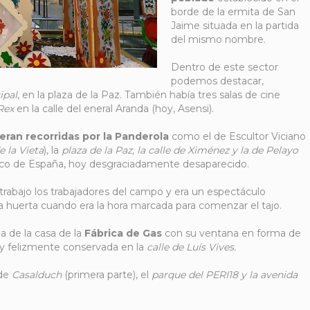
borde de la ermita de San
Jaime situada en la partida
del mismo nombre.
Dentro de este sector
podemos destacar,
ipal
, en la plaza de la Paz. También había tres salas de cine
 Rex
en la calle del eneral Aranda (hoy, Asensi).
 eran recorridas por la Panderola
como el de Escultor Viciano
e la Vieta
)
, la
plaza de la Paz, la calle de Ximénez y la de Pelayo
nco de España, hoy desgraciadamente desaparecido.
r trabajo los trabajadores del campo y era un espectáculo
a huerta cuando era la hora marcada para comenzar el tajo.
a de la casa de la
Fábrica de Gas
con su ventana en forma de
oy felizmente conservada en la
calle de Luís Vives.
 de
Casalduch
(primera parte), el
parque del PERI18 y la avenida