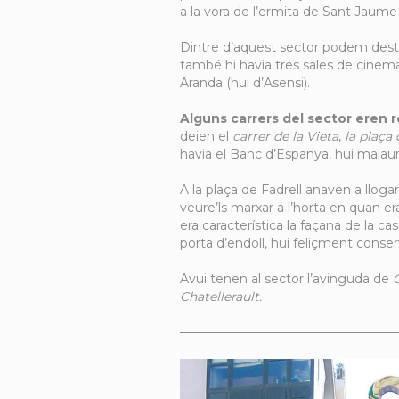
a la vora de l’ermita de Sant Jaume
Dintre d’aquest sector podem destac
també hi havia tres sales de cine
Aranda (hui d’Asensi).
Alguns carrers del sector eren 
deien el
carrer de la Vieta
,
la plaça 
havia el Banc d’Espanya, hui mala
A la plaça de Fadrell anaven a lloga
veure’ls marxar a l’horta en quan e
era característica la façana de la c
porta d’endoll, hui feliçment conserv
Avui tenen al sector l’avinguda de
Chatellerault.
—————————————————