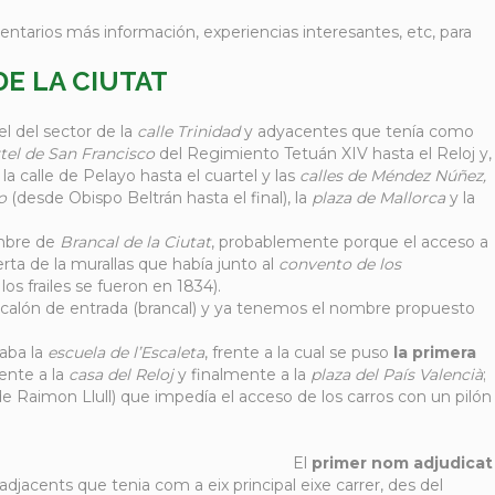
tarios más información, experiencias interesantes, etc, para
DE LA CIUTAT
el del sector de la
calle Trinidad
y adyacentes que tenía como
tel de San Francisco
del Regimiento Tetuán XIV hasta el Reloj y,
a calle de Pelayo hasta el cuartel y las
calles de Méndez Núñez,
o
(desde Obispo Beltrán hasta el final), la
plaza de Mallorca
y la
ombre de
Brancal de la Ciutat
, probablemente porque el acceso a
erta de la murallas que había junto al
convento de los
los frailes se fueron en 1834).
escalón de entrada (brancal) y ya tenemos el nombre propuesto
taba la
escuela de l’Escaleta
, frente a la cual se puso
la primera
ente a la
casa del Reloj
y finalmente a la
plaza del País Valencià
;
e Raimon Llull) que impedía el acceso de los carros con un pilón
El
primer nom adjudicat
i adjacents que tenia com a eix principal eixe carrer, des del