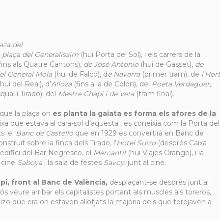
aza del
a
plaça del Generalíssim
(hui Porta del Sol), i els carrers de la
fins als Quatre Cantons),
de José Antonio
(hui de Gasset),
de
el General Mola
(hui de Falcó), d
e Navarra
(primer tram), de
l’Hor
hui del Real), d’
Alloza
(fins a la de Colon), del
Poeta Verdaguer,
ual i Tirado), del
Mestre Chapí i de Vera
(tram final).
 que la plaça on
es planta la gaiata es forma els afores de la
ixa que estava al cara-sol d’aquesta i es coneixia com la Porta del
s: el
Banc de Castelló
que en 1929 es convertirà en Banc de
construït sobre la finca dels Tirado, l’
Hotel Suizo
(després Caixa
c edifici del Bar Negresco, el
Mercantil
(hui Viajes Orange), i la
 cine
Saboya
i la sala de festes
Savoy
, junt al cine.
ipi, front al Banc de València,
desplaçant-se després junt al
s veure arribar els capitalistes portant als muscles als toreros,
izo que era on estaven allotjats la majoria dels que torejaven a