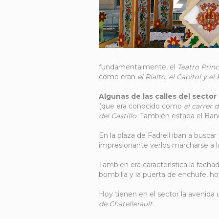
fundamentalmente, el
Teatro Princ
como eran
el Rialto, el Capitol y el
Algunas de las calles del sector
(que era conocido como
el carrer d
del Castillo
. También estaba el Ba
En la plaza de Fadrell iban a busca
impresionante verlos marcharse a l
También era característica la fachad
bombilla y la puerta de enchufe, h
Hoy tienen en el sector la avenida
de Chatellerault.