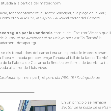
 situada a la partida del mateix nom.
ar, fonamentalment, el Teatre Principal, a la plaça de la Pau;
ma com eren
el Rialto, el Capitol i el Rex
al carrer del General
recorreguts per la Panderola
com el de l’Escultor Viciano que li
de la Pau, el de Ximénez i el de Pelayo del Castillo
. També hi
uradament desaparegut.
r-se els treballadors del camp i era un espectacle impressionant
ra l’hora marcada per començar l’anada al tall de la faena. També
asa de la Fàbrica de Gas amb la finestra en forma de bombeta i la
ada al carrer de Lluís Vives.
Casalduch
(primera part), el
parc del PERI 18 i l’avinguda de
——————————–
En un principio se llamaba
Sector de la plaza de la Paz y