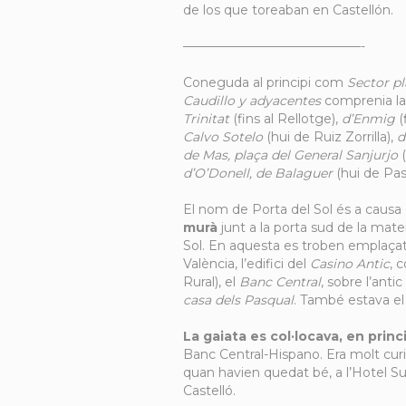
de los que toreaban en Castellón.
——————————————-
Coneguda al principi com
Sector pl
Caudillo y adyacentes
comprenia l
Trinitat
(fins al Rellotge),
d’Enmig
(
Calvo Sotelo
(hui de Ruiz Zorrilla),
d
de Mas, plaça del General Sanjurjo
(
d’O’Donell, de Balaguer
(hui de Pasq
El nom de Porta del Sol és a causa
murà
junt a la porta sud de la mate
Sol. En aquesta es troben emplaçat
València, l’edifici del
Casino Antic
, 
Rural), el
Banc Central
, sobre l’anti
casa dels Pasqual
. També estava el
La gaiata es col·locava, en princ
Banc Central-Hispano. Era molt curió
quan havien quedat bé, a l’Hotel Su
Castelló.