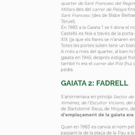
quarter de Sant Francesc del Regim
Millars
des del
carrer de Pelayo
fins
Sant Francesc
(des de Bisbe Beltran 
Teruel).
En 1983 a la Gaiata 1 se li dona el
Castelló es feia a través de la porta
XIX (ja que els frares se n’anaren en
Totes les portes solien tenir un bra
A més a més del quarter, al barri hi h
gaiata en 1945; després estigué fro
també hi era el
carrer del Piló
(hui 
pedra.
GAIATA 2: FADRELL
S’anomenava en principi
Sector de 
Ximénez, de l’Escultor Viciano, del 
de Bartolomé Reus, de Moyano, de F
d’emplaçament de la gaiata era 
Quan en 1983 es canvia el nom pel de
passant-la de la plaça de la Pau a la