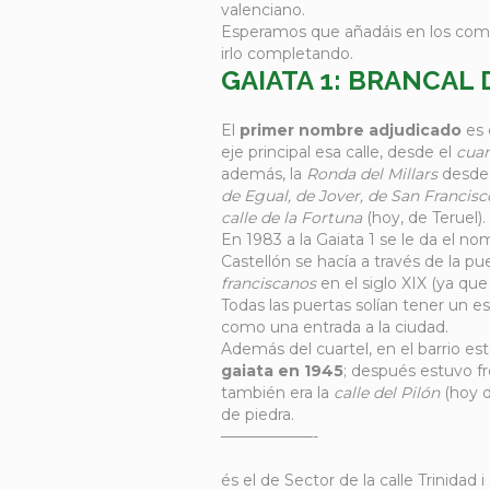
valenciano.
Esperamos que añadáis en los comen
irlo completando.
GAIATA 1: BRANCAL 
El
primer nombre adjudicado
es 
eje principal esa calle, desde el
cuar
además, la
Ronda del Millars
desde l
de Egual, de Jover, de San Francisc
calle de la Fortuna
(hoy, de Teruel).
En 1983 a la Gaiata 1 se le da el n
Castellón se hacía a través de la pu
franciscanos
en el siglo XIX (ya que 
Todas las puertas solían tener un 
como una entrada a la ciudad.
Además del cuartel, en el barrio es
gaiata en 1945
; después estuvo fr
también era la
calle del Pilón
(hoy d
de piedra.
——————-
és el de Sector de la calle Trinidad 