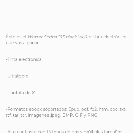
Éste es el
Woxter Scriba 195 black V4.0
, el libro electrónico
que vas a ganar:
-Tinta electrónica.
-Ultraligero.
-Pantalla de 6″
-Formatos ebook soportados: Epub, pdf, fb2, htm, doc, txt,
rtf, tar, tcr, imágenes .jpeg, BMP, GIF y PNG.
-Alto contraste con 16 tonos de gris y múltiples tamaños