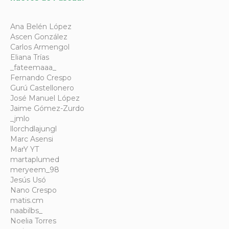
Ana Belén López
Ascen González
Carlos Armengol
Eliana Trías
_fateemaaa_
Fernando Crespo
Gurú Castellonero
José Manuel López
Jaime Gómez-Zurdo
_jmlo
llorchdlajungl
Marc Asensi
MarY YT
martaplumed
meryeem_98
Jesús Usó
Nano Crespo
matis.cm
naabilbs_
Noelia Torres