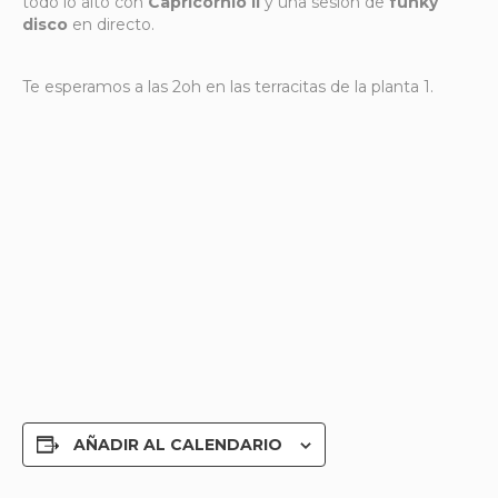
todo lo alto con
Capricornio II
y una sesión de
funky
disco
en directo.
Te esperamos a las 2oh en las terracitas de la planta 1.
AÑADIR AL CALENDARIO