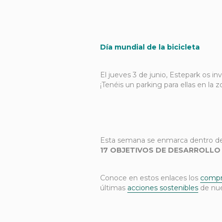
Día mundial de la bicicleta
El jueves 3 de junio, Estepark os invi
¡Tenéis un parking para ellas en la z
Esta semana se enmarca dentro de 
17
OBJETIVOS
DE DESARROLL
Conoce en estos enlaces los
compr
últimas
acciones sostenibles
de nue