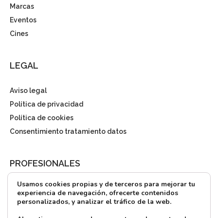
Marcas
Eventos
Cines
LEGAL
Aviso legal
Política de privacidad
Política de cookies
Consentimiento tratamiento datos
PROFESIONALES
Usamos cookies propias y de terceros para mejorar tu
¿Quieres alquilar?
experiencia de navegación, ofrecerte contenidos
personalizados, y analizar el tráfico de la web.
Prensa
Directorio