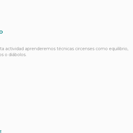
CO
ta actividad aprenderemos técnicas circenses como equilibrio,
los o diábolos.
E