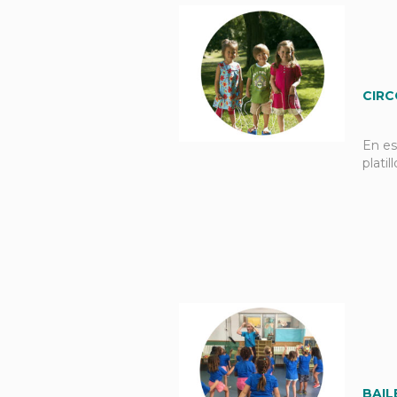
CIR
En es
platil
BAIL