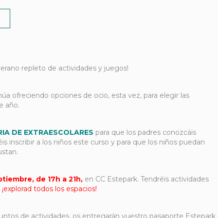
verano repleto de actividades y juegos!
úa ofreciendo opciones de ocio, esta vez, para elegir las
e año.
RIA DE EXTRAESCOLARES
para que los padres conozcáis
is inscribir a los niños este curso y para que los niños puedan
ustan.
tiembre, de 17h a 21h,
en CC Estepark. Tendréis actividades
, ¡explorad todos los espacios!
puntos de actividades, os entregarán vuestro pasaporte Estepark,