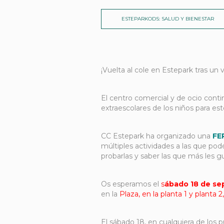
ESTEPARKODS: SALUD Y BIENESTAR
¡Vuelta al cole en Estepark tras un 
El centro comercial y de ocio contin
extraescolares de los niños para est
CC Estepark ha organizado una
FE
múltiples actividades a las que podé
probarlas y saber las que más les g
Os esperamos el
s
ábado 18 de sep
en la
Plaza, en la planta 1 y planta 2
El sábado 18, en cualquiera de los 