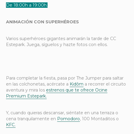
De 18:00h a 19:00h.
ANIMACIÓN CON SUPERHÉROES
Varios superhéroes gigantes animarán la tarde de CC
Estepark. Juega, síguelos y hazte fotos con ellos.
Para completar la fiesta, pasa por The Jumper para saltar
en las colchonetas, acércate a
Kidôm
a recorrer el circuito
aventura y mira los
estrenos que te ofrece Ocine
Premium Estepark.
Y, cuando quieras descansar, siéntate en una terraza o
cena tranquilamente en
Pomodoro
, 100 Montaditos o
KFC.