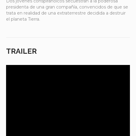
Dos jóvenes conspiranoicos secuestran a la poderosa
presidenta de una gran compañía, convencidos de que se
trata en realidad de una extraterrestre decidida a destruir
el planeta Tierra.
TRAILER