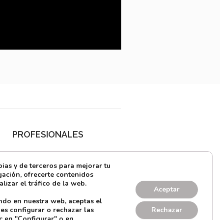
PROFESIONALES
¿Quieres alquilar?
as y de terceros para mejorar tu
Prensa
ación, ofrecerte contenidos
lizar el tráfico de la web.
Directorio
Aceptar
ndo en nuestra web, aceptas el
CONTACTO
es configurar o rechazar las
Rechazar
c en "Configurar" o en