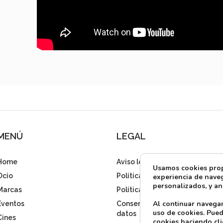
MENÚ
LEGAL
Home
Aviso legal
Usamos cookies propi
Ocio
Política de privacidad
experiencia de naveg
personalizados, y ana
Marcas
Política de cookies
Al continuar navega
Eventos
Consentimiento tratamiento
uso de cookies. Pued
datos
Cines
cookies haciendo cli