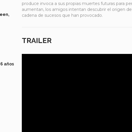
produce invoca a sus propias muertes futuras para pers
aumentan, los amigos intentan descubrir el origen del 
Keen,
cadena de sucesos que han provocado.
TRAILER
6 años