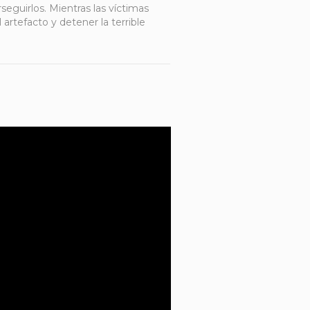
eguirlos. Mientras las víctimas
artefacto y detener la terrible