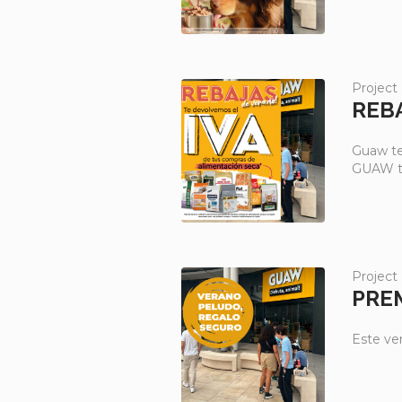
Project
REB
Guaw te 
GUAW ti
Project
PRE
Este ve