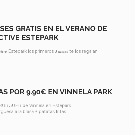
SES GRATIS EN EL VERANO DE
CTIVE ESTEPARK
𝒄𝒕𝒊𝒗𝒆 Estepark los primeros 𝟑 𝒎𝒆𝒔𝒆𝒔 te los regalan.
S POR 9.90€ EN VINNELA PARK
URGUER de Vinnela en Estepark
uesa a la brasa + patatas fritas