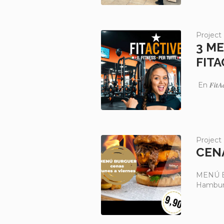
Project
3 ME
FITA
En 𝑭𝒊𝒕
Project
CENA
MENÚ B
Hamburg