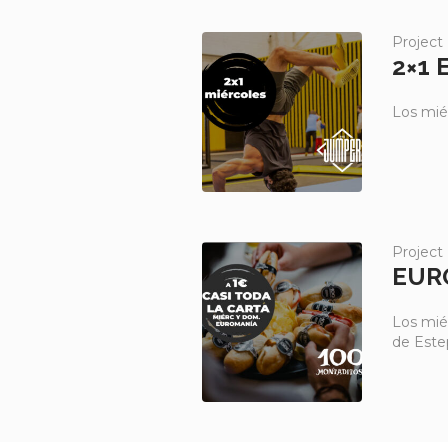
Project
2×1 
Los mié
Project
EUR
Los mié
de Este