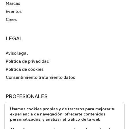
Marcas
Eventos
Cines
LEGAL
Aviso legal
Política de privacidad
Política de cookies
Consentimiento tratamiento datos
PROFESIONALES
Usamos cookies propias y de terceros para mejorar tu
¿Quieres alquilar?
experiencia de navegación, ofrecerte contenidos
personalizados, y analizar el tráfico de la web.
Prensa
Directorio