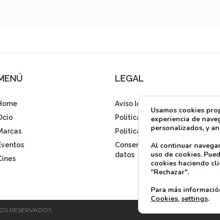
MENÚ
LEGAL
Home
Aviso legal
Usamos cookies propi
Ocio
Política de privacidad
experiencia de naveg
personalizados, y ana
Marcas
Política de cookies
Al continuar navega
Eventos
Consentimiento tratamiento
uso de cookies. Pued
datos
Cines
cookies haciendo cli
"Rechazar".
Para más informació
Cookies.
settings
.
HOS RESERVADOS