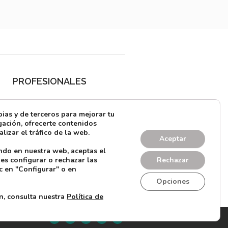
PROFESIONALES
¿Quieres alquilar?
as y de terceros para mejorar tu
Prensa
ación, ofrecerte contenidos
lizar el tráfico de la web.
Directorio
Aceptar
ndo en nuestra web, aceptas el
CONTACTO
es configurar o rechazar las
Rechazar
c en "Configurar" o en
Opciones
n, consulta nuestra
Política de