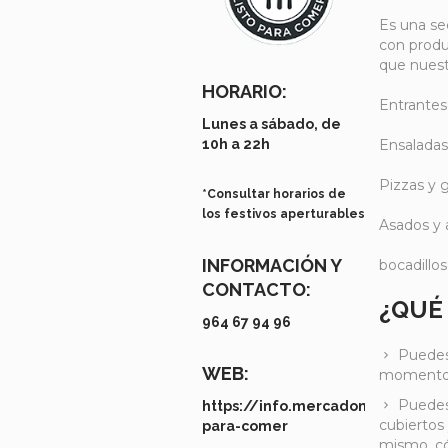
Es una se
con produ
que nuest
HORARIO:
Entrantes 
Lunes a sábado, de
10h a 22h
Ensaladas
Pizzas y g
*Consultar horarios de
los festivos aperturables
Asados y 
INFORMACIÓN Y
bocadillo
CONTACTO:
¿QUÉ
964 67 94 96
Puedes 
WEB:
momento q
Puedes
https://info.mercadona.es/es/co
cubiertos
para-comer
mismo, có