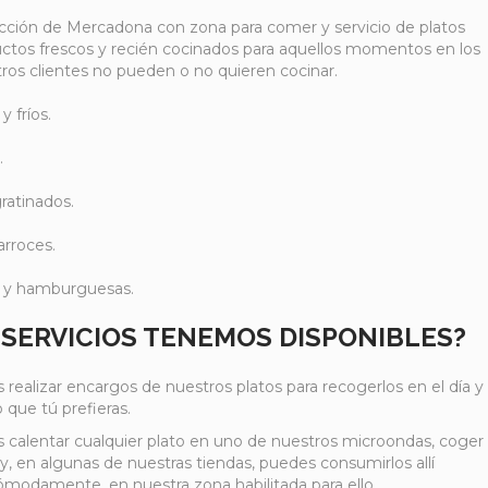
cción de Mercadona con zona para comer y servicio de platos
ctos frescos y recién cocinados para aquellos momentos en los
ros clientes no pueden o no quieren cocinar.
y fríos.
.
ratinados.
arroces.
s y hamburguesas.
 SERVICIOS TENEMOS DISPONIBLES?
realizar encargos de nuestros platos para recogerlos en el día y
ue tú prefieras.
 calentar cualquier plato en uno de nuestros microondas, coger
nsejos/alimentacion/listo-
 y, en algunas de nuestras tiendas, puedes consumirlos allí
modamente, en nuestra zona habilitada para ello.