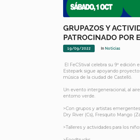
GRUPAZOS Y ACTIVI
PATROCINADO POR 
19/09/2022
In
Noticias
El FeCStival celebra su 9ª edición 
Estepark sigue apoyando proyectos c
música de la ciudad de Castelló.
Un evento intergeneracional, al aire
entorno verde.
>Con grupos y artistas emergentes d
Dry River (Cs), Fresquito Mango (Z
>Talleres y actividades para los niño
>Foodtrucks.