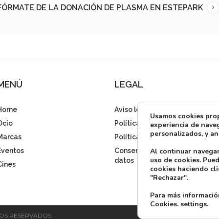
FÓRMATE DE LA DONACIÓN DE PLASMA EN ESTEPARK
MENÚ
LEGAL
Home
Aviso legal
Usamos cookies propi
Ocio
Política de privacidad
experiencia de naveg
personalizados, y ana
Marcas
Política de cookies
Al continuar navega
Eventos
Consentimiento tratamiento
uso de cookies. Pued
datos
Cines
cookies haciendo cli
"Rechazar".
Para más informació
Cookies.
settings
.
HOS RESERVADOS