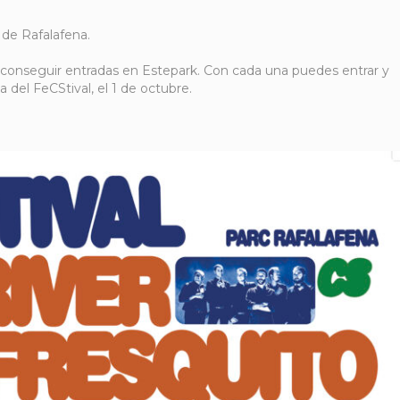
 de Rafalafena.
onseguir entradas en Estepark. Con cada una puedes entrar y
a del FeCStival, el 1 de octubre.