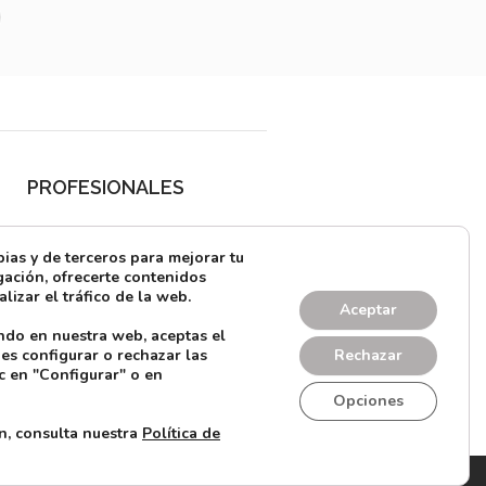
PROFESIONALES
¿Quieres alquilar?
as y de terceros para mejorar tu
Prensa
ación, ofrecerte contenidos
lizar el tráfico de la web.
Directorio
Aceptar
ndo en nuestra web, aceptas el
CONTACTO
es configurar o rechazar las
Rechazar
c en "Configurar" o en
Opciones
n, consulta nuestra
Política de