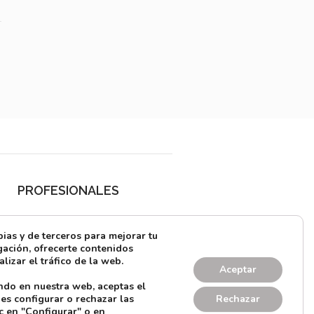
PROFESIONALES
¿Quieres alquilar?
as y de terceros para mejorar tu
Prensa
ación, ofrecerte contenidos
lizar el tráfico de la web.
Directorio
Aceptar
ndo en nuestra web, aceptas el
CONTACTO
es configurar o rechazar las
Rechazar
c en "Configurar" o en