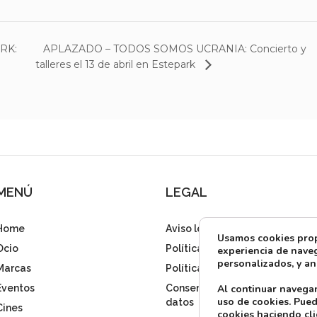
APLAZADO – TODOS SOMOS UCRANIA: Concierto y
RK:
talleres el 13 de abril en Estepark
MENÚ
LEGAL
Home
Aviso legal
Usamos cookies propi
Ocio
Política de privacidad
experiencia de naveg
personalizados, y ana
Marcas
Política de cookies
Al continuar navega
Eventos
Consentimiento tratamiento
uso de cookies. Pued
datos
Cines
cookies haciendo cli