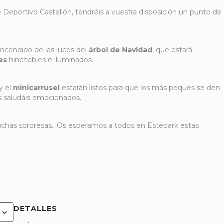
 Deportivo Castellón, tendréis a vuestra disposición un punto de
encendido de las luces del
árbol de Navidad
, que estará
es
hinchables e iluminados.
y el
minicarrusel
estarán listos para que los más peques se den
os saludáis emocionados.
has sorpresas. ¡Os esperamos a todos en Estepark estas
DETALLES