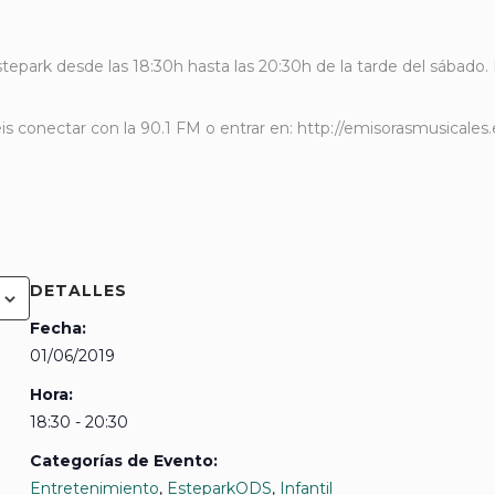
stepark desde las 18:30h hasta las 20:30h de la tarde del sábado. 
éis conectar con la 90.1 FM o entrar en: http://emisorasmusical
DETALLES
Fecha:
01/06/2019
Hora:
18:30 - 20:30
Categorías de Evento:
Entretenimiento
,
EsteparkODS
,
Infantil