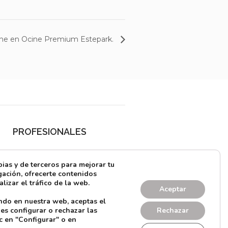
 cine en Ocine Premium Estepark.
PROFESIONALES
¿Quieres alquilar?
as y de terceros para mejorar tu
Prensa
ación, ofrecerte contenidos
lizar el tráfico de la web.
Directorio
Aceptar
ndo en nuestra web, aceptas el
CONTACTO
es configurar o rechazar las
Rechazar
c en "Configurar" o en