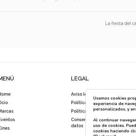
La fiesta del
MENÚ
LEGAL
Home
Aviso legal
Usamos cookies propi
Ocio
Política de privacidad
experiencia de naveg
personalizados, y ana
Marcas
Política de cookies
Al continuar navega
Eventos
Consentimiento tratamiento
uso de cookies. Pued
datos
Cines
cookies haciendo cli