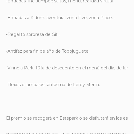
-Entradas The Jumper: saltos, menú, realidad virtual…
-Entradas a Kidôm: aventura, zona Five, zona Place…
-Regalito sorpresa de Gifi.
-Antifaz para fin de año de Todojuguete.
-Vinnela Park. 10% de descuento en el menú del día, de lune
-Flexos o lámparas fantasma de Leroy Merlin.
El premio se recogerá en Estepark o se disfrutará en los esta