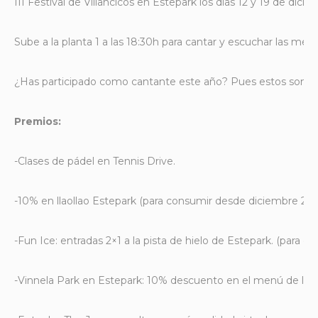
III Festival de Villancicos en Estepark los días 12 y 19 de dicie
Sube a la planta 1 a las 18:30h para cantar y escuchar las mej
¿Has participado como cantante este año? Pues estos son los
Premios:
-Clases de pádel en Tennis Drive.
-10% en llaollao Estepark (para consumir desde diciembre 202
-Fun Ice: entradas 2×1 a la pista de hielo de Estepark. (para
-Vinnela Park en Estepark: 10% descuento en el menú de lun