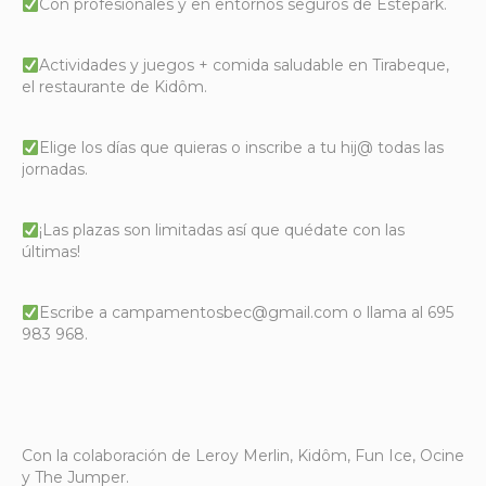
Con profesionales y en entornos seguros de Estepark.
Actividades y juegos + comida saludable en Tirabeque,
el restaurante de Kidôm.
Elige los días que quieras o inscribe a tu hij@ todas las
jornadas.
¡Las plazas son limitadas así que quédate con las
últimas!
Escribe a campamentosbec@gmail.com o llama al 695
983 968.
Con la colaboración de Leroy Merlin, Kidôm, Fun Ice, Ocine
y The Jumper.