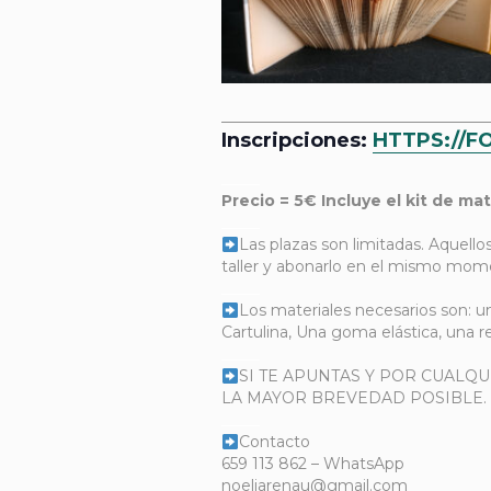
___________________________________
Inscripciones:
HTTPS://
_____
Precio = 5€ Incluye el kit de m
_____
Las plazas son limitadas. Aquello
taller y abonarlo en el mismo mom
_____
Los materiales necesarios son: un
Cartulina, Una goma elástica, una r
_____
SI TE APUNTAS Y POR CUALQ
LA MAYOR BREVEDAD POSIBLE.
_____
Contacto
659 113 862 – WhatsApp
noeliarenau@gmail.com