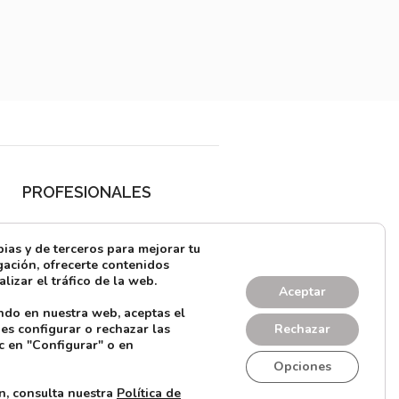
PROFESIONALES
¿Quieres alquilar?
as y de terceros para mejorar tu
Prensa
ación, ofrecerte contenidos
lizar el tráfico de la web.
Directorio
Aceptar
ndo en nuestra web, aceptas el
CONTACTO
es configurar o rechazar las
Rechazar
c en "Configurar" o en
Opciones
n, consulta nuestra
Política de