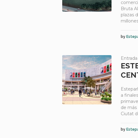
comerci
Bruta Al
plazas 
millone
by
Estep
Entrada
EST
CEN
Estepar
a finale
primaver
de más 
Ciutat d
by
Estep