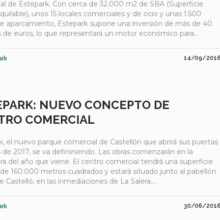
al de Estepark. Con cerca de 32.000 m2 de SBA (Superficie
quilable), unos 15 locales comerciales y de ocio y unas 1.500
de aparcamiento, Estepark supone una inversión de más de 40
s de euros, lo que representará un motor económico para...
14/09/201
ark
EPARK: NUEVO CONCEPTO DE
TRO COMERCIAL
k, el nuevo parque comercial de Castellón que abrirá sus puertas
s de 2017, se va defininiendo. Las obras comenzarán en la
a del año que viene. El centro comercial tendrá una superficie
de 160.000 metros cuadrados y estará situado junto al pabellón
e Castelló, en las inmediaciones de La Salera....
30/06/201
ark