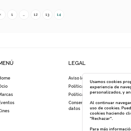
1
…
12
13
14
MENÚ
LEGAL
Home
Aviso legal
Usamos cookies propi
Ocio
Política de privacidad
experiencia de naveg
personalizados, y ana
Marcas
Política de cookies
Al continuar navega
Eventos
Consentimiento tratamiento
uso de cookies. Pued
datos
Cines
cookies haciendo cli
"Rechazar".
Para más informació