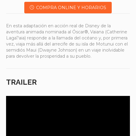
COMPRA ONLINE Y HORARIOS
En esta adaptación en acción real de Disney de la
aventura animada nominada al Óscar®, Vaiana (Catherine
Laga?aia) responde a la llamada del océano y, por primera
vez, viaja más allá del arrecife de su isla de Motunui con el
semidiós Maui (Dwayne Johnson) en un viaje inolvidable
para devolver la prosperidad a su pueblo.
TRAILER